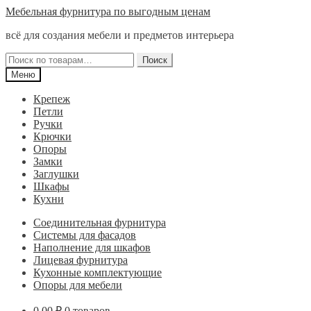
Перейти
Перейти
Мебельная фурнитура по выгодным ценам
к
к
всё для создания мебели и предметов интерьера
навигации
содержимому
Искать:
Поиск
Меню
Крепеж
Петли
Ручки
Крючки
Опоры
Замки
Заглушки
Шкафы
Кухни
Соединительная фурнитура
Системы для фасадов
Наполнение для шкафов
Лицевая фурнитура
Кухонные комплектующие
Опоры для мебели
0,00
₽
0 товаров